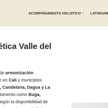
ACOMPAÑAMIENTO HOLISTICO
LATINOAM
ica Valle del
 de
armonización
te en
Cali
y municipios
 Candelaria, Dagua y La
artamento como
Buga,
según la disponibilidad de