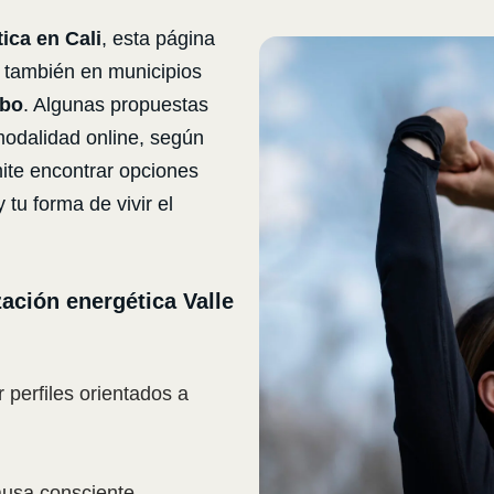
ica en Cali
, esta página
y también en municipios
mbo
. Algunas propuestas
modalidad online, según
mite encontrar opciones
 tu forma de vivir el
ción energética Valle
perfiles orientados a
usa consciente