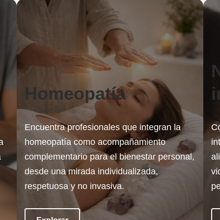
N
Homeopatía
i
Encuentra profesionales que integran la
Co
a
homeopatía como acompañamiento
in
a
complementario para el bienestar personal,
al
desde una mirada individualizada,
vi
respetuosa y no invasiva.
pe