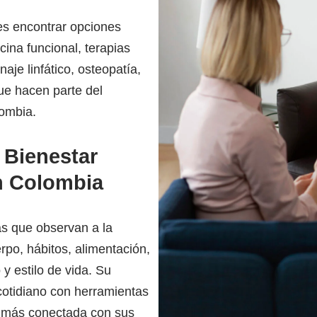
des encontrar opciones
cina funcional, terapias
aje linfático, osteopatía,
ue hacen parte del
lombia.
y Bienestar
n Colombia
 que observan a la
po, hábitos, alimentación,
y estilo de vida. Su
otidiano con herramientas
e más conectada con sus