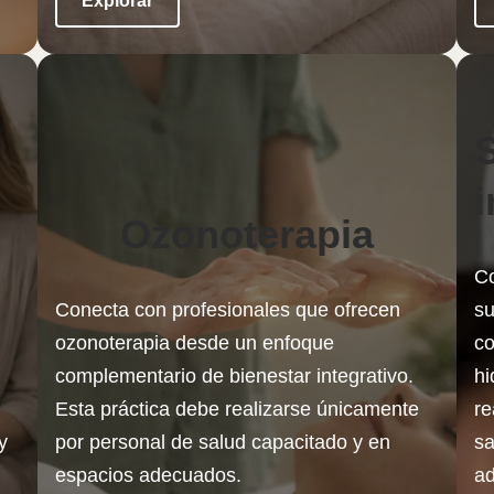
Explorar
i
Ozonoterapia
Co
Conecta con profesionales que ofrecen
su
ozonoterapia desde un enfoque
co
complementario de bienestar integrativo.
hi
Esta práctica debe realizarse únicamente
re
y
por personal de salud capacitado y en
sa
espacios adecuados.
a