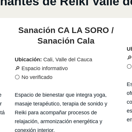
antes de Reiki Valle d
Sanación CA LA SORO /
Sanación Cala
U
🔎
Ubicación:
Cali, Valle del Cauca
⚪ 
🔎 Espacio informativo
⚪ No verificado
Es
of
e
Espacio de bienestar que integra yoga,
co
r
masaje terapéutico, terapia de sonido y
es
tá
Reiki para acompañar procesos de
en
relajación, armonización energética y
conexión interior.