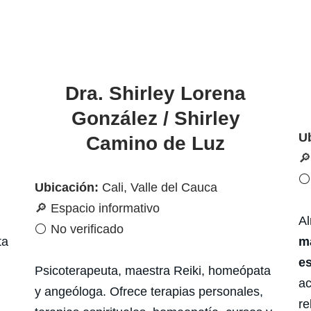
Dra. Shirley Lorena
González / Shirley
U
Camino de Luz
🔎
⚪ 
Ubicación:
Cali, Valle del Cauca
🔎 Espacio informativo
Al
⚪ No verificado
ta
ma
es
Psicoterapeuta, maestra Reiki, homeópata
ac
y angeóloga. Ofrece terapias personales,
re