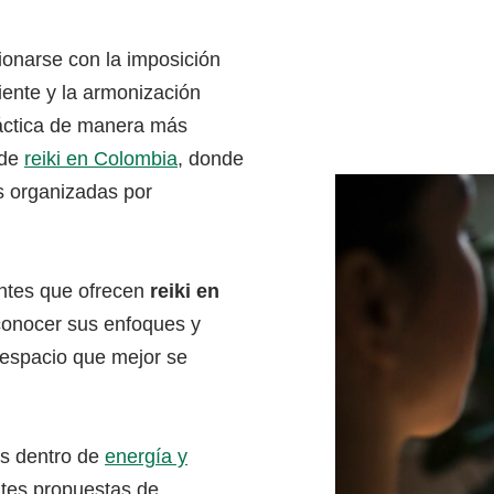
ionarse con la imposición
iente y la armonización
áctica de manera más
 de
reiki en Colombia
, donde
s organizadas por
ntes que ofrecen
reiki en
 conocer sus enfoques y
 espacio que mejor se
das dentro de
energía y
ntes propuestas de