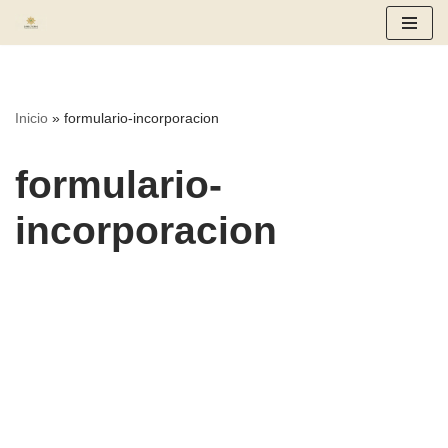
Saltar
al
contenido
Inicio
»
formulario-incorporacion
formulario-
incorporacion