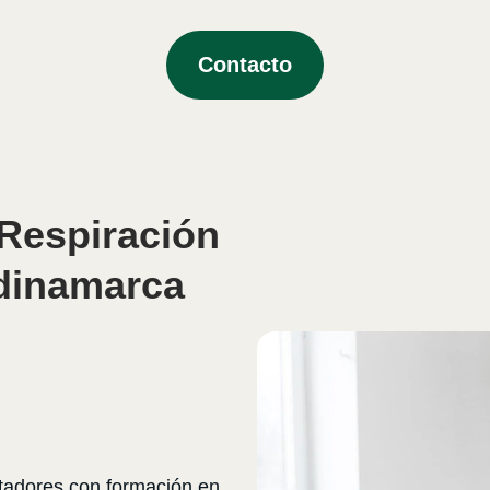
Contacto
 Respiración
dinamarca
itadores con formación en