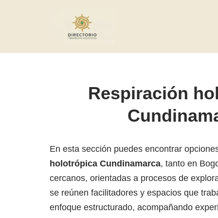
Saltar
al
contenido
Respiración ho
Cundinam
En esta sección puedes encontrar opcione
holotrópica Cundinamarca
, tanto en Bog
cercanos, orientadas a procesos de explora
se reúnen facilitadores y espacios que trab
enfoque estructurado, acompañando experi