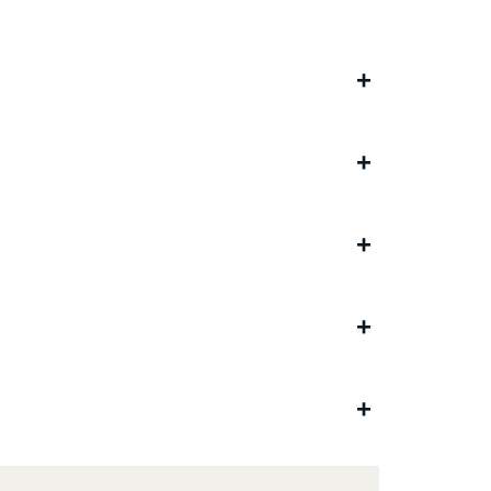
+
+
+
+
+