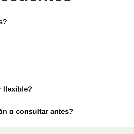
s?
 flexible?
n o consultar antes?