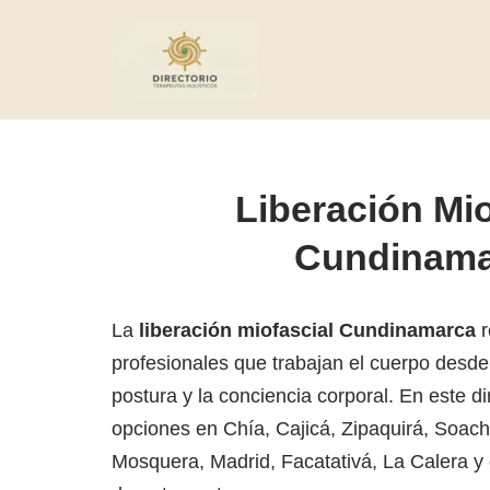
Saltar
al
contenido
Liberación Mio
Cundinama
La
liberación miofascial Cundinamarca
r
profesionales que trabajan el cuerpo desde l
postura y la conciencia corporal. En este d
opciones en Chía, Cajicá, Zipaquirá, Soac
Mosquera, Madrid, Facatativá, La Calera y 