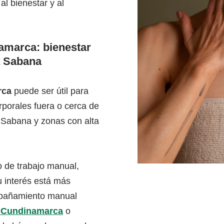
al bienestar y al
amarca: bienestar
a Sabana
rca
puede ser útil para
rporales fuera o cerca de
 Sabana y zonas con alta
 de trabajo manual,
su interés está más
mpañamiento manual
a Cundinamarca
o