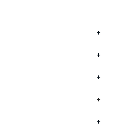
+
+
+
+
+