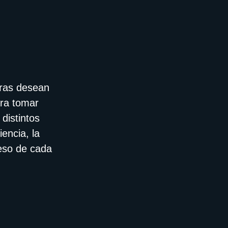
tras desean
ara tomar
distintos
encia, la
ceso de cada