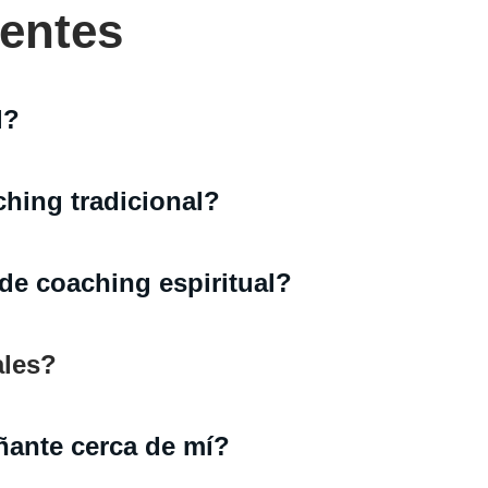
entes
l?
ching tradicional?
e coaching espiritual?
ales?
ante cerca de mí?