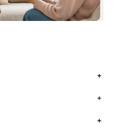
+
+
+