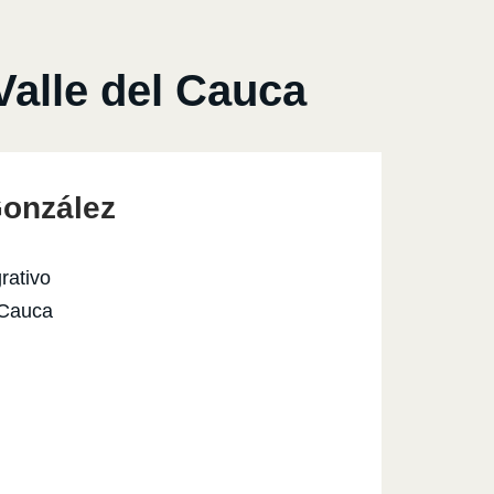
Valle del Cauca
González
rativo
l Cauca