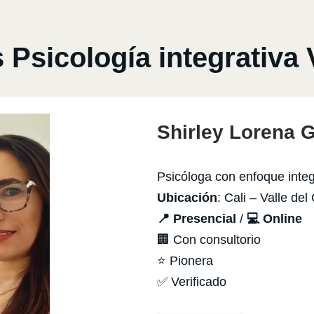
sicología integrativa 
Shirley Lorena 
Psicóloga con enfoque integ
Ubicación
: Cali – Valle de
📍 Presencial
/
💻 Online
🏢 Con consultorio
⭐ Pionera
✅ Verificado