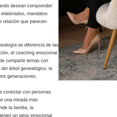
cuando desean comprender
no elaborados, mandatos
de relación que parecen
nealogía se diferencia de las
ación, el coaching emocional
ede compartir temas con
a del árbol genealógico, la
entre generaciones.
de conectar con personas
sde una mirada más
e la familia, la
s tienen un peso emocional