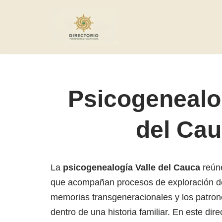
Saltar
al
contenido
Psicogenealog
del Ca
La
psicogenealogía Valle del Cauca
reúne
que acompañan procesos de exploración del 
memorias transgeneracionales y los patron
dentro de una historia familiar. En este dir