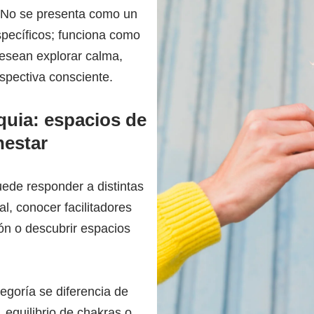
 No se presenta como un
specíficos; funciona como
esean explorar calma,
rspectiva consciente.
quia: espacios de
nestar
ede responder a distintas
l, conocer facilitadores
ón o descubrir espacios
egoría se diferencia de
, equilibrio de chakras o