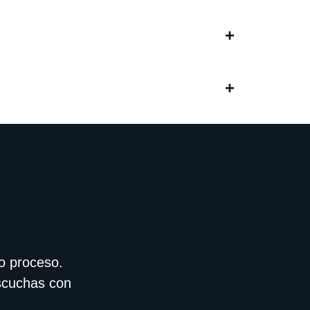
+
+
o proceso.
escuchas con