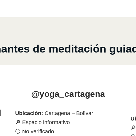
ntes de meditación guiad
@yoga_cartagena
l
Ubicación:
Cartagena – Bolívar
U
🔎 Espacio informativo
🔎
⚪ No verificado