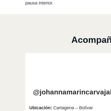
pausa interior.
Acompaña
@johannamarincarvaja
Ubicación:
Cartagena – Bolívar