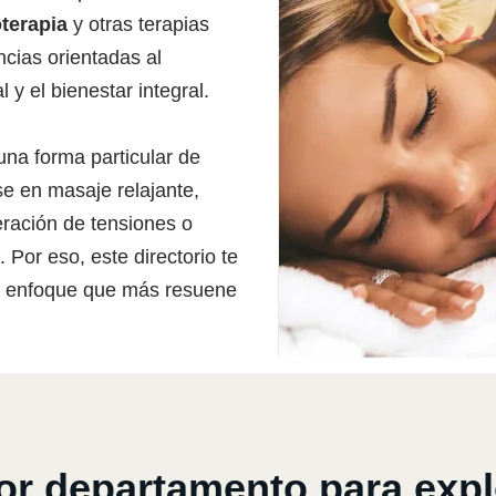
terapia
y otras terapias
ncias orientadas al
 y el bienestar integral.
una forma particular de
e en masaje relajante,
eración de tensiones o
 Por eso, este directorio te
r el enfoque que más resuene
or departamento para expl