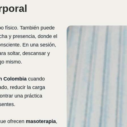
rporal
po físico. También puede
cha y presencia, donde el
onsciente. En una sesión,
a soltar, descansar y
igo mismo.
n Colombia
cuando
o, reducir la carga
ontrar una práctica
sentes.
que ofrecen
masoterapia
,