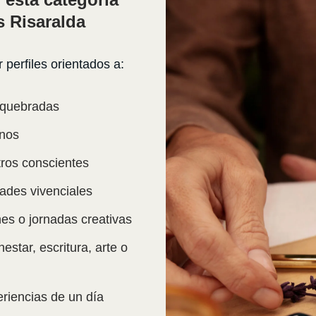
s Risaralda
perfiles orientados a:
osquebradas
anos
tros conscientes
ades vivenciales
nes o jornadas creativas
estar, escritura, arte o
riencias de un día