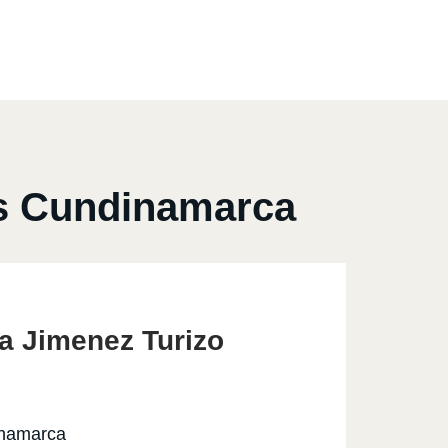
as Cundinamarca
a Jimenez Turizo
inamarca