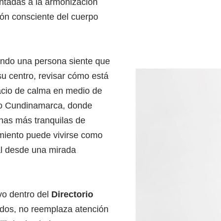
entadas a la armonización
ción consciente del cuerpo
uando una persona siente que
u centro, revisar cómo está
acio de calma en medio de
mo Cundinamarca, donde
nas más tranquilas de
miento puede vivirse como
al desde una mirada
vo dentro del
Directorio
ados, no reemplaza atención