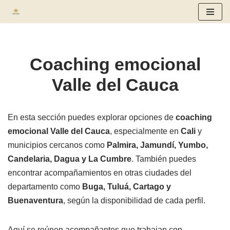
Saltar
al
contenido
Coaching emocional
Valle del Cauca
En esta sección puedes explorar opciones de
coaching
emocional Valle del Cauca
, especialmente en
Cali
y
municipios cercanos como
Palmira, Jamundí, Yumbo,
Candelaria, Dagua y La Cumbre
. También puedes
encontrar acompañamientos en otras ciudades del
departamento como
Buga, Tuluá, Cartago y
Buenaventura
, según la disponibilidad de cada perfil.
Aquí se reúnen acompañantes que trabajan con