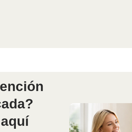
tención
cada?
 aquí