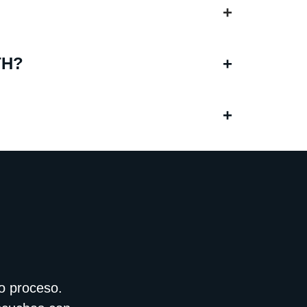
+
TH?
+
+
o proceso.