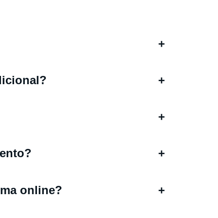
+
dicional?
+
+
iento?
+
rma online?
+