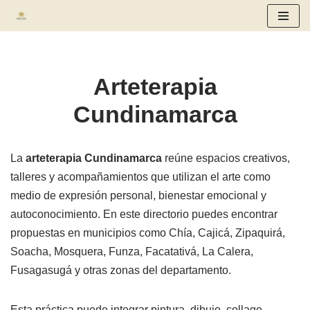
Saltar
al
contenido
Arteterapia
Cundinamarca
La
arteterapia Cundinamarca
reúne espacios creativos,
talleres y acompañamientos que utilizan el arte como
medio de expresión personal, bienestar emocional y
autoconocimiento. En este directorio puedes encontrar
propuestas en municipios como Chía, Cajicá, Zipaquirá,
Soacha, Mosquera, Funza, Facatativá, La Calera,
Fusagasugá y otras zonas del departamento.
Esta práctica puede integrar pintura, dibujo, collage,