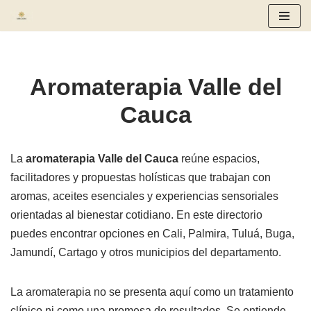
Saltar
al
contenido
Aromaterapia Valle del
Cauca
La
aromaterapia Valle del Cauca
reúne espacios,
facilitadores y propuestas holísticas que trabajan con
aromas, aceites esenciales y experiencias sensoriales
orientadas al bienestar cotidiano. En este directorio
puedes encontrar opciones en Cali, Palmira, Tuluá, Buga,
Jamundí, Cartago y otros municipios del departamento.
La aromaterapia no se presenta aquí como un tratamiento
clínico ni como una promesa de resultados. Se entiende