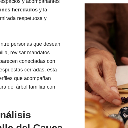
ne espacios y acompañantes
ones heredados
y la
mirada respetuosa y
 entre personas que desean
ilia, revisar mandatos
e parecen conectadas con
respuestas cerradas, esta
 perfiles que acompañan
ra del árbol familiar con
nálisis
lle del Cauca