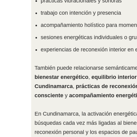
prácticas vibracionales y sonoras
trabajo con intención y presencia
acompañamiento holístico para moment
sesiones energéticas individuales o gr
experiencias de reconexión interior en 
También puede relacionarse semánticam
bienestar energético
,
equilibrio interior
Cundinamarca
,
prácticas de reconexió
consciente
y
acompañamiento energét
En Cundinamarca, la activación energética
búsquedas cada vez más ligadas al bienes
reconexión personal y los espacios de pa