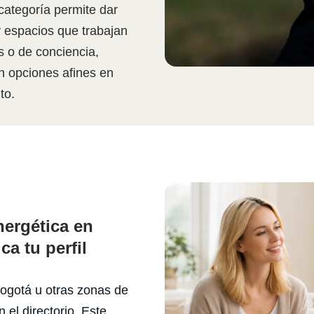
 categoría permite dar
y espacios que trabajan
s o de conciencia,
 opciones afines en
to.
nergética en
a tu perfil
Bogotá u otras zonas de
 el directorio. Este