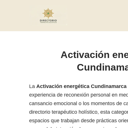
Saltar
al
contenido
Activación ene
Cundinama
La
Activación energética Cundinamarca
experiencia de reconexión personal en medi
cansancio emocional o los momentos de c
directorio terapéutico holístico, esta cate
espacios que trabajan desde prácticas orie