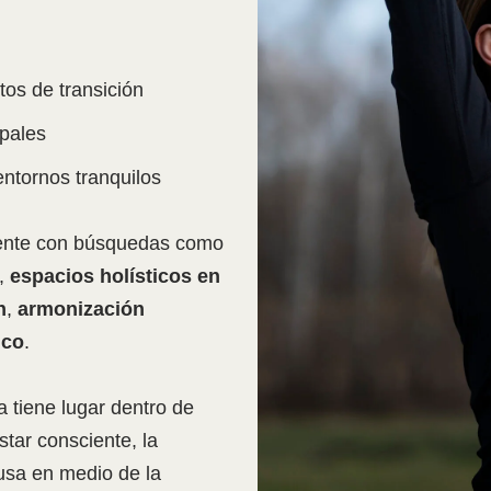
os de transición
upales
entornos tranquilos
ente con búsquedas como
,
espacios holísticos en
n
,
armonización
ico
.
 tiene lugar dentro de
tar consciente, la
usa en medio de la